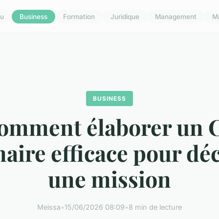
u
Business
Formation
Juridique
Management
M
BUSINESS
omment élaborer un 
maire efficace pour dé
une mission
Meissa
•
15/06/2026 08:09
•
8 min de lecture