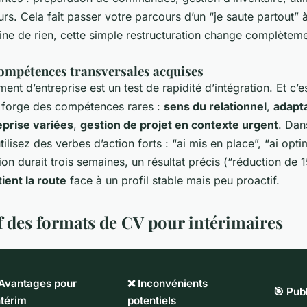
urs. Cela fait passer votre parcours d’un “je saute partout” 
ine de rien, cette simple restructuration change complèteme
 compétences transversales acquises
t d’entreprise est un test de rapidité d’intégration. Et c’e
im forge des compétences rares :
sens du relationnel
,
adapta
eprise variées
,
gestion de projet en contexte urgent
. Dan
ilisez des verbes d’action forts : “ai mis en place”, “ai opti
on durait trois semaines, un résultat précis (“réduction de 
tient la route
face à un profil stable mais peu proactif.
 des formats de CV pour intérimaires
Avantages pour
❌ Inconvénients
🎯 Publ
ntérim
potentiels