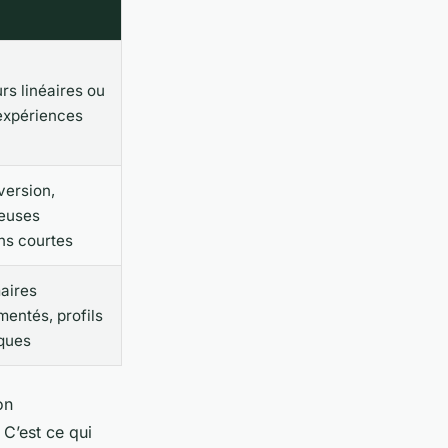
rs linéaires ou
expériences
ersion,
euses
ns courtes
maires
mentés, profils
ques
on
C’est ce qui