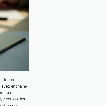
ession de
s avez enchaîné
comme :
e, décrivez les
isation de