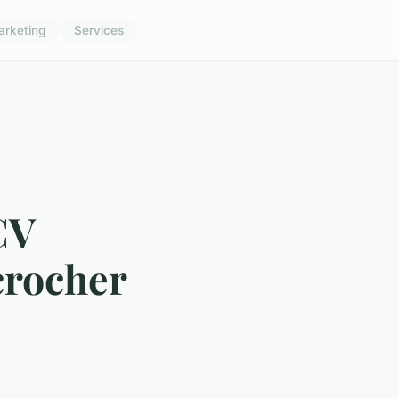
arketing
Services
CV
crocher