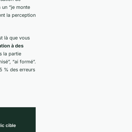
à un “je monte
nt la perception
st là que vous
tion à des
s la partie
misé”, “ai formé”.
15 % des erreurs
ic cible