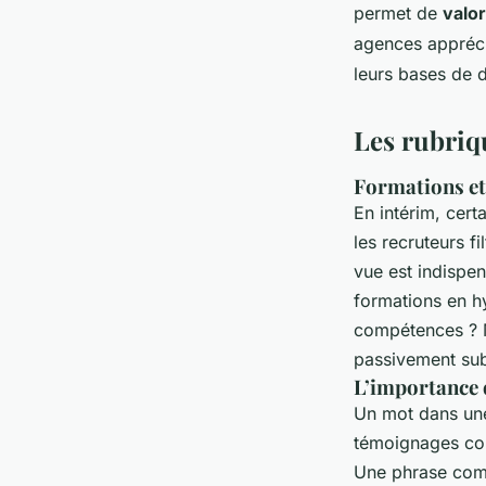
permet de
valo
agences apprécie
leurs bases de 
Les rubriq
Formations et 
En intérim, cert
les recruteurs f
vue est indispen
formations en h
compétences ? M
passivement sub
L’importance 
Un mot dans une
témoignages cou
Une phrase comm