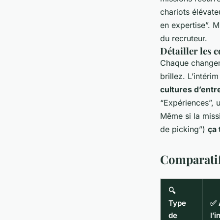
chariots élévate
en expertise”. M
du recruteur.
Détailler les
Chaque changemen
brillez. L’intér
cultures d’entr
“Expériences”, ut
Même si la missi
de picking”)
ça 
Comparatif
🔍
Type
✅ 
de
l’i