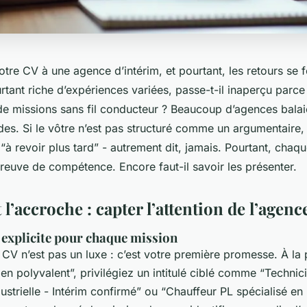
re CV à une agence d’intérim, et pourtant, les retours se f
urtant riche d’expériences variées, passe-t-il inaperçu parce
de missions sans fil conducteur ? Beaucoup d’agences balai
s. Si le vôtre n’est pas structuré comme un argumentaire, il 
 “à revoir plus tard” - autrement dit, jamais. Pourtant, chaq
reuve de compétence. Encore faut-il savoir les présenter.
t l’accroche : capter l’attention de l’agen
 explicite pour chaque mission
e CV n’est pas un luxe : c’est votre première promesse. À la 
en polyvalent”, privilégiez un intitulé ciblé comme “Technic
strielle - Intérim confirmé” ou “Chauffeur PL spécialisé en 