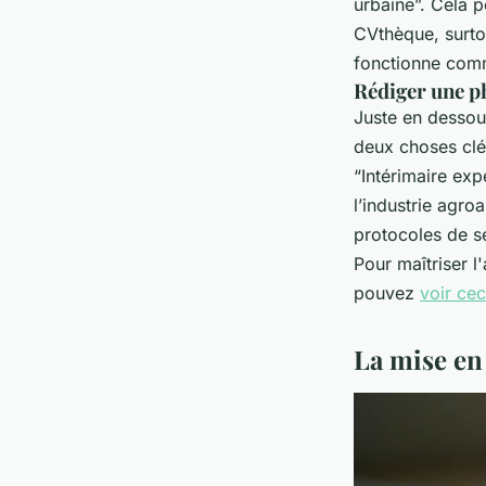
urbaine”. Cela p
CVthèque, surto
fonctionne comme
Rédiger une p
Juste en dessous
deux choses clé
“Intérimaire ex
l’industrie agro
protocoles de sé
Pour maîtriser 
pouvez
voir cec
La mise en