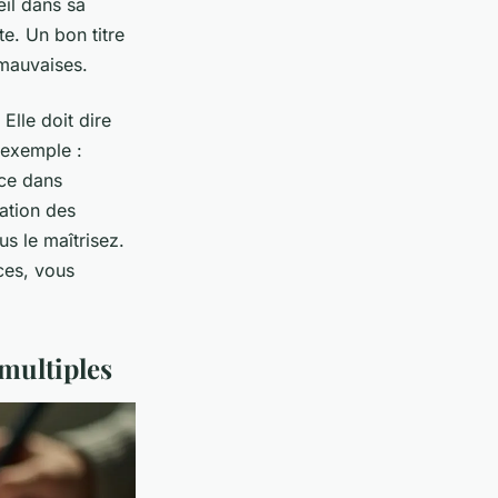
œil dans sa
e. Un bon titre
 mauvaises.
Elle doit dire
 exemple :
nce dans
cation des
s le maîtrisez.
ces, vous
 multiples