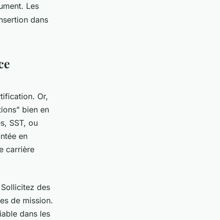
cument. Les
insertion dans
ce
ification. Or,
tions” bien en
es, SST, ou
ontée en
 carrière
Sollicitez des
es de mission.
iable dans les