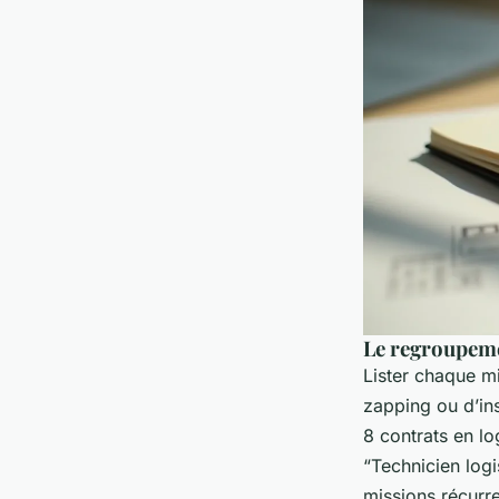
Le regroupeme
Lister chaque m
zapping ou d’ins
8 contrats en l
“Technicien logi
missions récurre