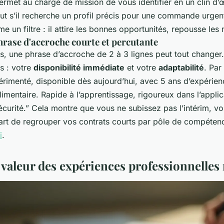
ermet au chargé de mission de vous identifier en un clin d’
ut s’il recherche un profil précis pour une commande urgent
 un filtre : il attire les bonnes opportunités, repousse les
hrase d'accroche courte et percutante
, une phrase d’accroche de 2 à 3 lignes peut tout changer. 
s : votre
disponibilité immédiate
et votre
adaptabilité
. Par
périmenté, disponible dès aujourd’hui, avec 5 ans d’expérie
alimentaire. Rapide à l’apprentissage, rigoureux dans l’appli
curité.”
Cela montre que vous ne subissez pas l’intérim, vou
l'art de regrouper vos contrats courts par pôle de compéten
i
.
 valeur des expériences professionnelles