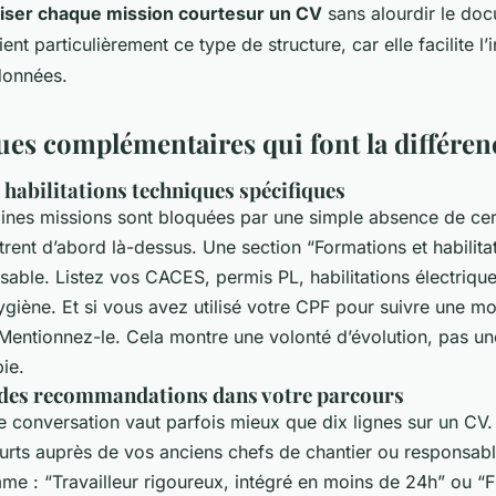
riser chaque mission courtesur un CV
sans alourdir le do
nt particulièrement ce type de structure, car elle facilite l’
données.
ues complémentaires qui font la différen
habilitations techniques spécifiques
aines missions sont bloquées par une simple absence de cert
iltrent d’abord là-dessus. Une section “Formations et habilita
sable. Listez vos CACES, permis PL, habilitations électriqu
ygiène. Et si vous avez utilisé votre CPF pour suivre une m
entionnez-le. Cela montre une volonté d’évolution, pas une
ie.
des recommandations dans votre parcours
 conversation vaut parfois mieux que dix lignes sur un CV. 
rts auprès de vos anciens chefs de chantier ou responsabl
e : “Travailleur rigoureux, intégré en moins de 24h” ou “F