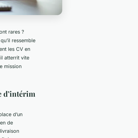
ont rares ?
 qu’il ressemble
ent les CV en
atterrit vite
ue mission
ce d’intérim
place d’un
ien de
livraison