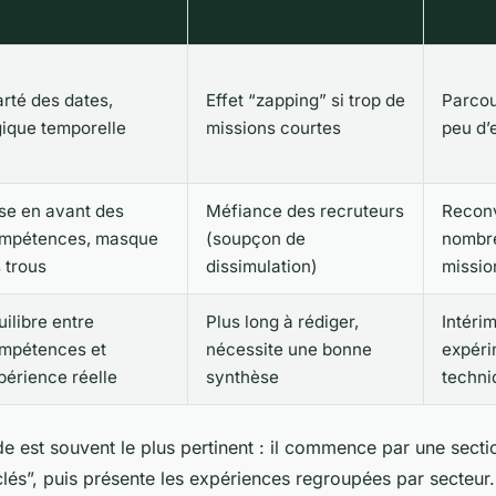
arté des dates,
Effet “zapping” si trop de
Parcou
gique temporelle
missions courtes
peu d’
se en avant des
Méfiance des recruteurs
Reconv
mpétences, masque
(soupçon de
nombr
s trous
dissimulation)
missio
uilibre entre
Plus long à rédiger,
Intéri
mpétences et
nécessite une bonne
expéri
périence réelle
synthèse
techni
e est souvent le plus pertinent : il commence par une secti
és”, puis présente les expériences regroupées par secteur. 