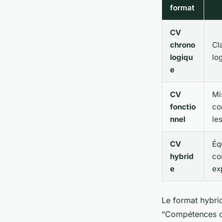
format
CV
chrono
Cl
logiqu
lo
e
CV
Mi
fonctio
co
nnel
le
CV
Éq
hybrid
co
e
ex
Le format hybrid
“Compétences cl