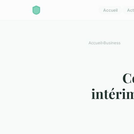
Accueil
Act
Accueil
›
Business
C
intéri