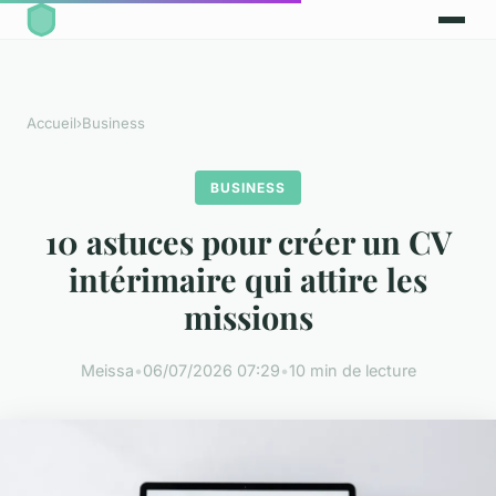
Accueil
›
Business
BUSINESS
10 astuces pour créer un CV
intérimaire qui attire les
missions
Meissa
•
06/07/2026 07:29
•
10 min de lecture