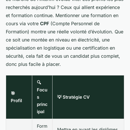
recherchés aujourd’hui ? Ceux qui allient expérience
et formation continue. Mentionner une formation en
cours via votre
CPF
(Compte Personnel de
Formation) montre une réelle volonté d’évolution. Que
ce soit une montée en niveau en électricité, une
spécialisation en logistique ou une certification en
sécurité, cela fait de vous un candidat plus complet,
donc plus facile à placer.
🔍
Focu
🎯
s
💡 Stratégie CV
Profil
princ
ipal
Form
Mettre en avant les diplômes,