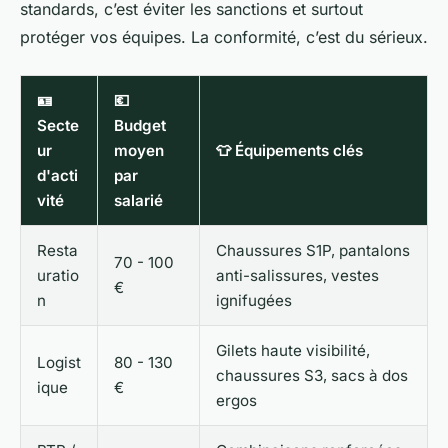
standards, c’est éviter les sanctions et surtout
protéger vos équipes. La conformité, c’est du sérieux.
🪪
💶
Secte
Budget
ur
moyen
👕 Équipements clés
d'acti
par
vité
salarié
Resta
Chaussures S1P, pantalons
70 - 100
uratio
anti-salissures, vestes
€
n
ignifugées
Gilets haute visibilité,
Logist
80 - 130
chaussures S3, sacs à dos
ique
€
ergos