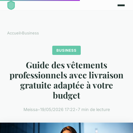
Accueil
›
Business
BUSINESS
Guide des vêtements
professionnels avec livraison
gratuite adaptée à votre
budget
Meissa
•
19/05/2026 17:22
•
7 min de lecture