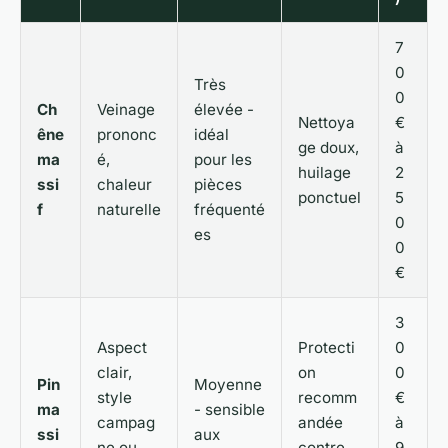
7
0
Très
0
Ch
Veinage
élevée -
Nettoya
€
êne
prononc
idéal
ge doux,
à
ma
é,
pour les
huilage
2
ssi
chaleur
pièces
ponctuel
5
f
naturelle
fréquenté
0
es
0
€
3
Aspect
Protecti
0
clair,
on
0
Pin
Moyenne
style
recomm
€
ma
- sensible
campag
andée
à
ssi
aux
ne ou
contre
9