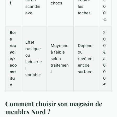
f
chocs
scandin
les
0
ave
taches
0
€
Boi
2
s
0
Effet
rec
Moyenne
Dépend
0
rustique
ycl
à faible
du
€
ou
é/r
selon
revêtem
à
industrie
eco
traitemen
ent de
6
l,
nst
t
surface
0
variable
itu
0
é
€
Comment choisir son magasin de
meubles Nord ?