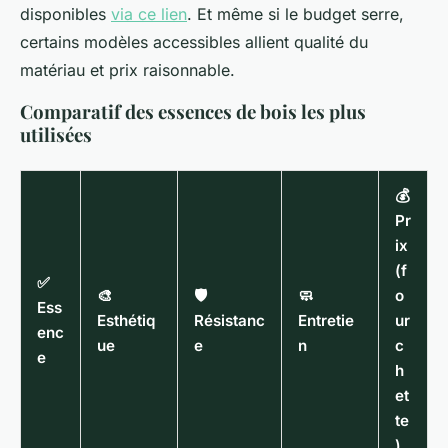
disponibles
via ce lien
. Et même si le budget serre,
certains modèles accessibles allient qualité du
matériau et prix raisonnable.
Comparatif des essences de bois les plus
utilisées
💰
Pr
ix
(f
✅
🎨
🛡️
🧼
o
Ess
Esthétiq
Résistanc
Entretie
ur
enc
ue
e
n
c
e
h
et
te
)