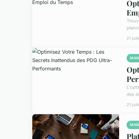
Opt
Emp
Trouv
plann
21 juil
MAN
Opt
Per
L'opt
des d
21 juil
MAN
Pla