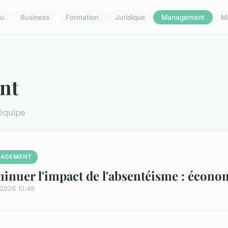
u
Business
Formation
Juridique
Management
M
nt
'équipe
AGEMENT
inuer l'impact de l'absentéisme : économ
/2026 10:49