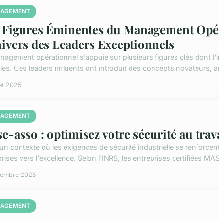
AGEMENT
 Figures Éminentes du Management Opér
nivers des Leaders Exceptionnels
nagement opérationnel s'appuie sur plusieurs figures clés dont l'
les. Ces leaders influents ont introduit des concepts novateurs, amé
let 2025
AGEMENT
e-asso : optimisez votre sécurité au trav
un contexte où les exigences de sécurité industrielle se renforce
rises vers l'excellence. Selon l'INRS, les entreprises certifiées MAS
vembre 2025
AGEMENT