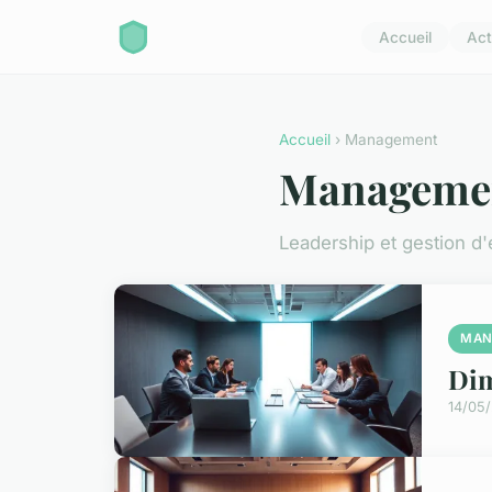
Accueil
Act
Accueil
› Management
Manageme
Leadership et gestion d
MAN
Dim
14/05