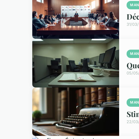
MAN
Déc
31/03
MAN
Que
05/05
MAN
Sti
22/03