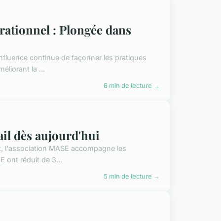
ationnel : Plongée dans
influence continue de façonner les pratiques
liorant la ...
6 min de lecture →
ail dès aujourd'hui
nt, l'association MASE accompagne les
E ont réduit de 3...
5 min de lecture →