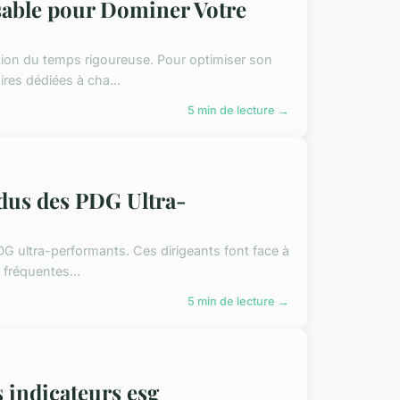
sable pour Dominer Votre
tion du temps rigoureuse. Pour optimiser son
res dédiées à cha...
5 min de lecture →
ndus des PDG Ultra-
G ultra-performants. Ces dirigeants font face à
 fréquentes...
5 min de lecture →
s indicateurs esg