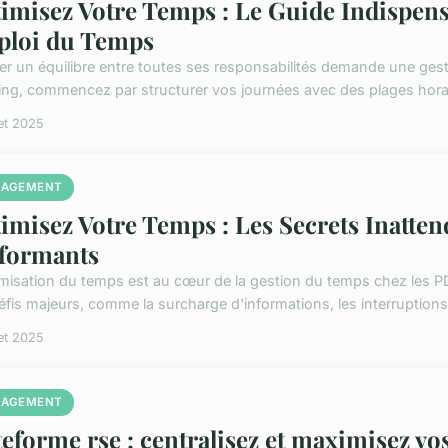
imisez Votre Temps : Le Guide Indispen
loi du Temps
er un équilibre entre toutes ses responsabilités demande une ges
ing, commencez par structurer vos journées avec des plages horai
let 2025
AGEMENT
imisez Votre Temps : Les Secrets Inatte
formants
imisation du temps est au cœur de la gestion du temps chez les PD
éfis majeurs, comme la surcharge d'informations, les interruptions
let 2025
AGEMENT
teforme rse : centralisez et maximisez vo