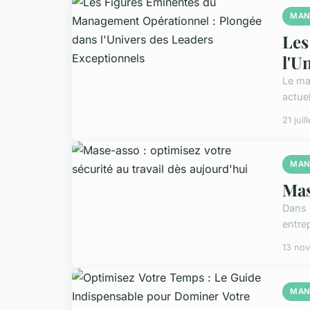
MAN
Les
l'U
Le ma
actuel
21 juil
MAN
Mas
Dans 
entrep
13 no
MAN