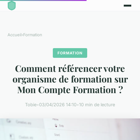
Accueil
›
Formation
FORMATION
Comment référencer votre
organisme de formation sur
Mon Compte Formation ?
Tobie
•
03/04/2026 14:10
•
10 min de lecture