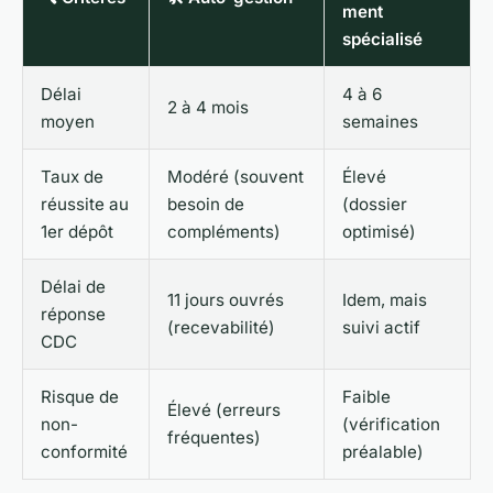
ment
spécialisé
Délai
4 à 6
2 à 4 mois
moyen
semaines
Taux de
Modéré (souvent
Élevé
réussite au
besoin de
(dossier
1er dépôt
compléments)
optimisé)
Délai de
11 jours ouvrés
Idem, mais
réponse
(recevabilité)
suivi actif
CDC
Risque de
Faible
Élevé (erreurs
non-
(vérification
fréquentes)
conformité
préalable)