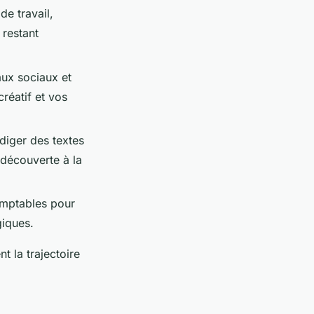
de travail,
 restant
aux sociaux et
réatif et vos
édiger des textes
 découverte à la
comptables pour
giques.
 la trajectoire