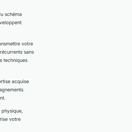
 du schéma
éveloppent
ansmettre votre
récurrents sans
s techniques
rtise acquise
mpagnements
nt.
e physique,
rise votre