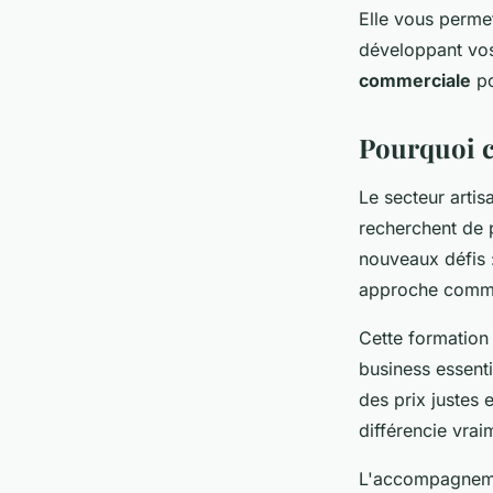
Elle vous perm
développant vos
commerciale
po
Pourquoi ch
Le secteur artis
recherchent de pl
nouveaux défis 
approche comme
Cette formation
business essent
des prix justes 
différencie vrai
L'accompagnemen