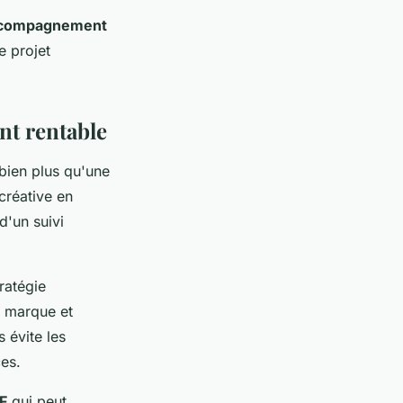
compagnement
e projet
nt rentable
bien plus qu'une
créative en
d'un suivi
ratégie
e marque et
 évite les
es.
F
qui peut