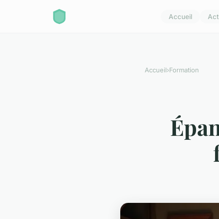
Accueil
Act
Accueil
›
Formation
Épan