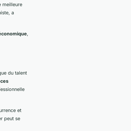
e meilleure
iste, a
é économique
,
que du talent
ces
fessionnelle
currence et
er peut se