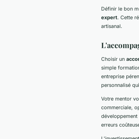
Définir le bon 
expert
. Cette r
artisanal.
L'accompag
Choisir un
acco
simple formation
entreprise pére
personnalisé qui
Votre mentor vou
commerciale, op
développement d
erreurs coûteus
L'investissemen