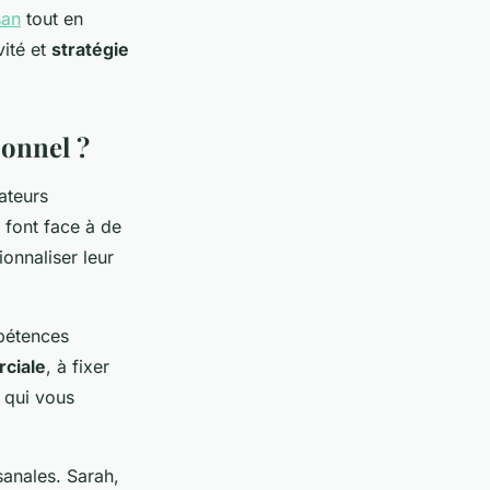
san
tout en
ité et
stratégie
ionnel ?
ateurs
s font face à de
onnaliser leur
pétences
ciale
, à fixer
 qui vous
anales. Sarah,