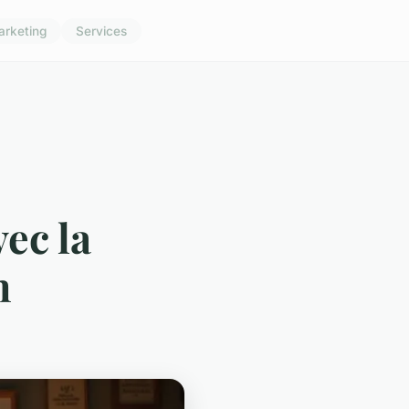
arketing
Services
ec la
n