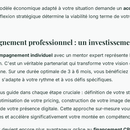
modèle économique adapté à votre situation demande un
ac
éflexion stratégique détermine la viabilité long terme de votr
nement professionnel : un investisseme
mpagnement individuel
avec un mentor expert représente 
. C'est un véritable partenariat qui transforme votre vision 
nne. Sur une durée optimale de 3 à 6 mois, vous bénéficiez 
 s'adapte à votre rythme et à vos défis spécifiques.
s guide dans chaque étape cruciale : définition de votre st
timisation de votre pricing, construction de votre image d
e votre présence digitale. Cette approche sur-mesure vous
es et accélère significativement votre montée en compétenc
t devient encore plus avantageux grâce au
financement CP