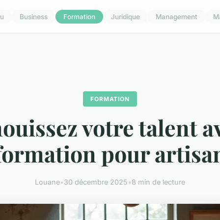
u
Business
Formation
Juridique
Management
M
FORMATION
ouissez votre talent av
formation pour artisa
Louane
•
30 décembre 2025
•
8 min de lecture