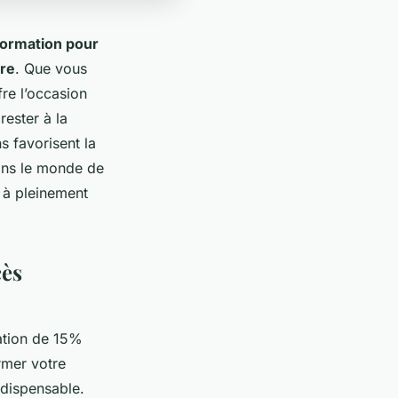
formation pour
ire
. Que vous
re l’occasion
ester à la
s favorisent la
dans le monde de
 à pleinement
cès
ation de 15%
rmer votre
ndispensable.