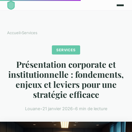
Accueil
›
Services
SERVICES
Présentation corporate et
institutionnelle : fondements,
enjeux et leviers pour une
stratégie efficace
Louane
•
21 janvier 2026
•
6 min de lecture