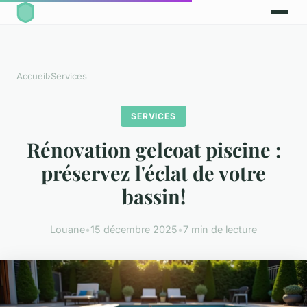
Accueil
›
Services
SERVICES
Rénovation gelcoat piscine :
préservez l'éclat de votre
bassin!
Louane
•
15 décembre 2025
•
7 min de lecture