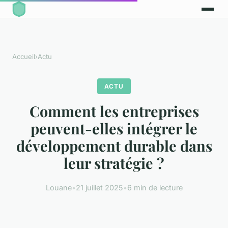
Accueil
›
Actu
ACTU
Comment les entreprises
peuvent-elles intégrer le
développement durable dans
leur stratégie ?
Louane
•
21 juillet 2025
•
6 min de lecture